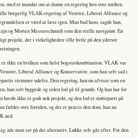
n, med et mandat om at danne en regering hen over midten.
ille borgerlig VLAK-regering af Venstre, Liberal Alliance og
Begrundelsen er værd at læse igen. Man bad ham, sagde han,
ptajn og Morten Messerschmidt som den reelle navigatør. En
ligt projekt, der i virkeligheden ville hvile på den yderste
retningen.
r ikke en hvilken som helst bogstavkombination. VLAK var
 Venstre, Liberal Alliance og Konservative, som han selv sad i
epartis stemmer udefra. Den regering, han nu afviser som en
den, han selv byggede og siden lod gå til grunde. Og han har for
en havde ikke et godt nok projekt, og den lod et støtteparti på
n fælder over fortiden, og det er præcis den dom, han nu
AK ned.
g, når man ser på det alternativ, Løkke selv går efter. For den