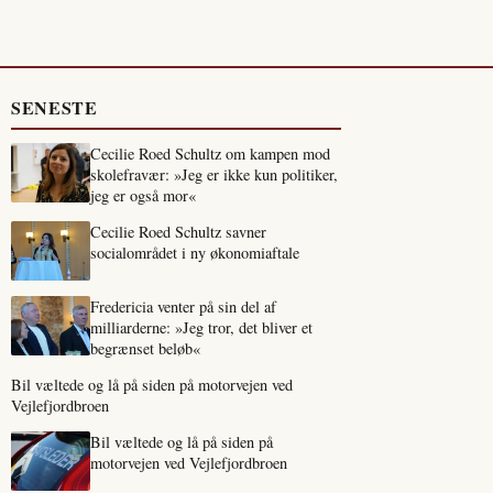
SENESTE
Cecilie Roed Schultz om kampen mod
skolefravær: »Jeg er ikke kun politiker,
jeg er også mor«
Cecilie Roed Schultz savner
socialområdet i ny økonomiaftale
Fredericia venter på sin del af
milliarderne: »Jeg tror, det bliver et
begrænset beløb«
Bil væltede og lå på siden på motorvejen ved
Vejlefjordbroen
Bil væltede og lå på siden på
motorvejen ved Vejlefjordbroen