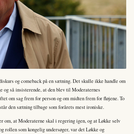
diskurs og comeback på en sætning. Det skulle ikke handle om
 og så insisterende, at den blev til Moderaternes
løftet om sag frem for person og om midten frem for fløjene. To
står den sætning tilbage som forårets mest ironiske.
r om, at Moderaterne skal i regering igen, og at Løkke selv
og rollen som kongelig undersøger, var det Løkke og