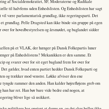
gering af Socialdemokratiet, SF, Moderaterne og Radikale
ælle til halvfems uden Enhedslisten. Og Enhedslisten har sagt
et vil være parlamentarisk grundlag, ikke regeringsparti. Det
 i et grundlag. Pelle Dragsted kan ikke binde sin gruppe på egen
r over for hovedbestyrelsen og årsmødet, og baglandet sidder
rskellen på et VLAK, der hænger på Dansk Folkepartis luner
 hænger på Enhedslistens? Mekanikken er den samme. Et
ncip og svarer over for sit eget bagland frem for over for
n. Det gælder, hvad enten partiet hedder Dansk Folkeparti og
sten og trækker mod venstre. Løkke afviser den ene
e tyngde rammer den anden. Han kalder højrefløjens greb om
og han har ret. Han bør bare vide bedre end nogen, at
gering bliver lige så usikkert.
anske politikere har opgivet at danne en, og det sker heller ikke