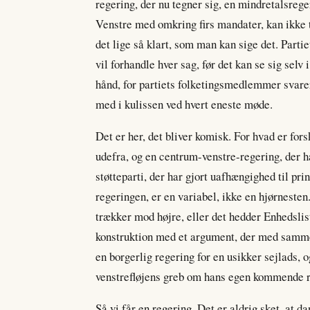
regering, der nu tegner sig, en mindretalsre
Venstre med omkring firs mandater, kan ikke t
det lige så klart, som man kan sige det. Parti
vil forhandle hver sag, før det kan se sig selv
hånd, for partiets folketingsmedlemmer svare
med i kulissen ved hvert eneste møde.
Det er her, det bliver komisk. For hvad er fo
udefra, og en centrum-venstre-regering, der
støtteparti, der har gjort uafhængighed til pri
regeringen, er en variabel, ikke en hjørneste
trækker mod højre, eller det hedder Enhedsli
konstruktion med et argument, der med samm
en borgerlig regering for en usikker sejlads, 
venstrefløjens greb om hans egen kommende re
Så vi får en regering. Det er aldrig sket, at d