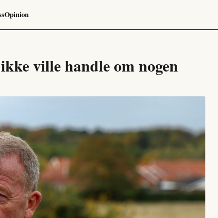
ss
Opinion
kke ville handle om nogen