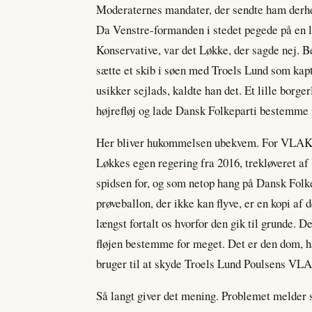
Moderaternes mandater, der sendte ham derhe
Da Venstre-formanden i stedet pegede på en l
Konservative, var det Løkke, der sagde nej. 
sætte et skib i søen med Troels Lund som ka
usikker sejlads, kaldte han det. Et lille borger
højrefløj og lade Dansk Folkeparti bestemme 
Her bliver hukommelsen ubekvem. For VLAK e
Løkkes egen regering fra 2016, trekløveret af
spidsen for, og som netop hang på Dansk Folk
prøveballon, der ikke kan flyve, er en kopi af 
længst fortalt os hvorfor den gik til grunde. D
fløjen bestemme for meget. Det er den dom, ha
bruger til at skyde Troels Lund Poulsens VL
Så langt giver det mening. Problemet melder si