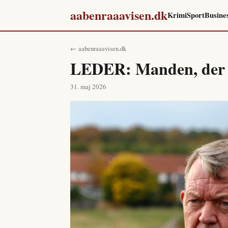
aabenraaavisen.dk
Krimi
Sport
Busine
← aabenraaavisen.dk
LEDER: Manden, der i
31. maj 2026