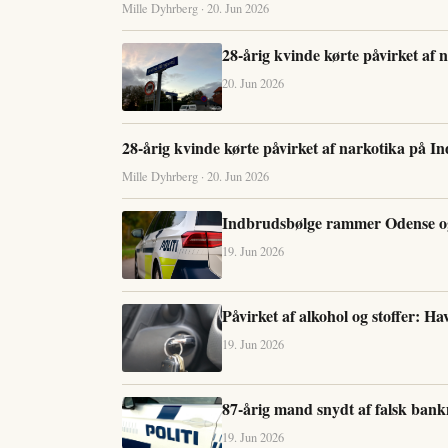
Mille Dyhrberg · 20. Jun 2026
28-årig kvinde kørte påvirket af 
20. Jun 2026
28-årig kvinde kørte påvirket af narkotika på I
Mille Dyhrberg · 20. Jun 2026
Indbrudsbølge rammer Odense og
19. Jun 2026
Påvirket af alkohol og stoffer: Ha
19. Jun 2026
87-årig mand snydt af falsk bank
19. Jun 2026