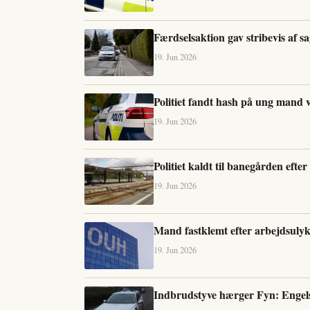
Færdselsaktion gav stribevis af sage
19. Jun 2026
Politiet fandt hash på ung mand 
19. Jun 2026
Politiet kaldt til banegården eft
19. Jun 2026
Mand fastklemt efter arbejdsulyk
19. Jun 2026
Indbrudstyve hærger Fyn: Engelsk