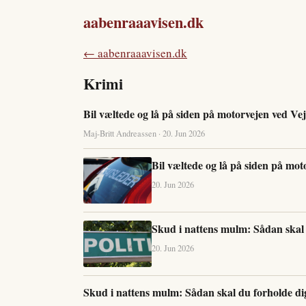
aabenraaavisen.dk
← aabenraaavisen.dk
Krimi
Bil væltede og lå på siden på motorvejen ved Ve
Maj-Britt Andreassen · 20. Jun 2026
Bil væltede og lå på siden på mo
20. Jun 2026
Skud i nattens mulm: Sådan skal 
20. Jun 2026
Skud i nattens mulm: Sådan skal du forholde dig