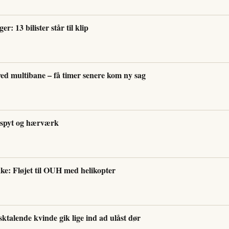
r: 13 bilister står til klip
ved multibane – få timer senere kom ny sag
er spyt og hærværk
ke: Fløjet til OUH med helikopter
talende kvinde gik lige ind ad ulåst dør