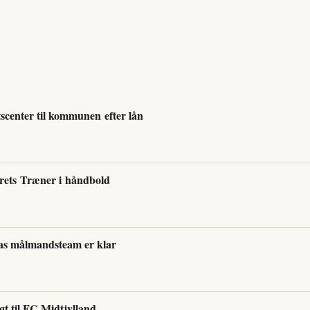
tscenter til kommunen efter lån
rets Træner i håndbold
cias målmandsteam er klar
lgt til FC Midtjylland