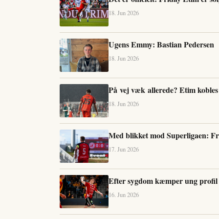
18. Jun 2026
Ugens Emmy: Bastian Pedersen
18. Jun 2026
På vej væk allerede? Etim kobles t
18. Jun 2026
Med blikket mod Superligaen: Fred
17. Jun 2026
Efter sygdom kæmper ung profil 
16. Jun 2026