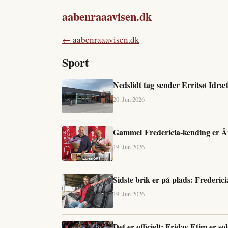
aabenraaavisen.dk
← aabenraaavisen.dk
Sport
Nedslidt tag sender Erritsø Idræ
20. Jun 2026
Gammel Fredericia-kending er Å
19. Jun 2026
Sidste brik er på plads: Frederi
19. Jun 2026
Det er officielt: Friday Etim er so