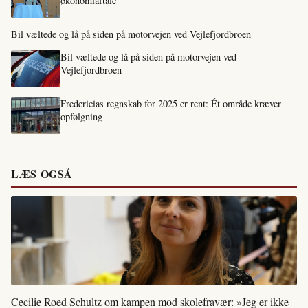
økonomiaftale
Bil væltede og lå på siden på motorvejen ved Vejlefjordbroen
Bil væltede og lå på siden på motorvejen ved
Vejlefjordbroen
Fredericias regnskab for 2025 er rent: Ét område kræver
opfølgning
LÆS OGSÅ
Cecilie Roed Schultz om kampen mod skolefravær: »Jeg er ikke