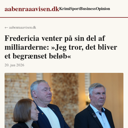
aabenraaavisen.dk
Krimi
Sport
Business
Opinion
← aabenraaavisen.dk
Fredericia venter på sin del af
milliarderne: »Jeg tror, det bliver
et begrænset beløb«
20. jun 2026