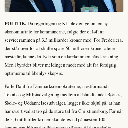
POLITIK.
Da regeringen og KL blev enige om en ny
økonomiaftale for kommunerne, fulgte der et løft af
servicerammen på 3,3 milliarder kroner med. For Fredericia,
der står over for at skulle spare 50 millioner kroner alene
næste år, kunne det lyde som en kærkommen håndsrækning.
Men i byrådet bliver meldingen mødt med alt fra forsigtig
optimisme til åbenlys skepsis.
Palle Dahl fra Danmarksdemokraterne, næstformand i
Teknik- og Miljøudvalget og medlem af blandt andet Børne-,
Skole- og Uddannelsesudvalget, lægger ikke skjul på, at han
har svært ved at tro på de store tal fra Christiansborg. For når
de 3,3 milliarder kroner skal deles ud på næsten 100
kommuner, bliver der ikke meget tilbage til den enkelte.