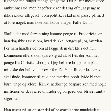
lignende meldinger mange gange før. Der bliver meldt store
ambitioner ud, men bagefter viser det sig ofte, at pengene
ikke rækker alligevel. Som politiker skal man passe på med
at love noget, man ikke kan holde,« siger Palle Dahl.
Skulle der mod forventning komme penge til Fredericia, er
han dog ikke i tvivl om, hvad de skal bruges på, og hvordan.
For ham handler det om at lægge dem direkte i det hul,
kommunen ellers skal spare sig ud af. »Hvis der kommer
penge fra Christiansborg, vil jeg hellere bruge dem på at
mindske det hul, vi står over for. De 50 millioner kroner, vi
skal finde, kommer til at kunne mærkes bredt, både blandt
børn, unge og ældre. Kan vi nedbringe besparelsen med nogle
millioner, er der færre områder og borgere, der bliver ramt,«
siger han.
Han peger på, at en stor del af besparelserne uundgåeligt