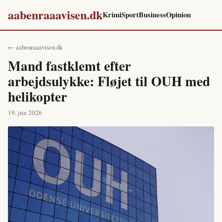
aabenraaavisen.dk
Krimi
Sport
Business
Opinion
← aabenraaavisen.dk
Mand fastklemt efter
arbejdsulykke: Fløjet til OUH med
helikopter
19. jun 2026