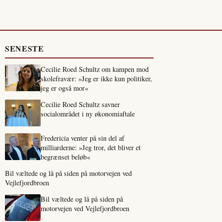
SENESTE
Cecilie Roed Schultz om kampen mod
skolefravær: »Jeg er ikke kun politiker,
jeg er også mor«
Cecilie Roed Schultz savner
socialområdet i ny økonomiaftale
Fredericia venter på sin del af
milliarderne: »Jeg tror, det bliver et
begrænset beløb«
Bil væltede og lå på siden på motorvejen ved
Vejlefjordbroen
Bil væltede og lå på siden på
motorvejen ved Vejlefjordbroen