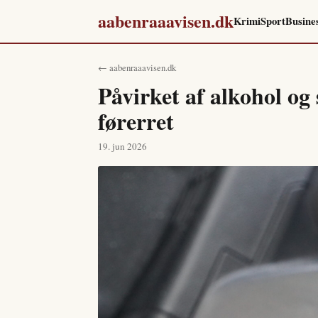
aabenraaavisen.dk
Krimi
Sport
Busine
← aabenraaavisen.dk
Påvirket af alkohol og 
førerret
19. jun 2026