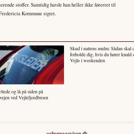
erende stoffer. Samtidig havde han heller ikke førerret til
a Fredericia Kommune sigtet.
Skud i nattens mulm: Sådan skal 
forholde dig, hvis du hører knald 
Vejle i weekenden
ltede og lå på siden på
vejen ved Vejlefjordbroen
aabenraaavisen.dk