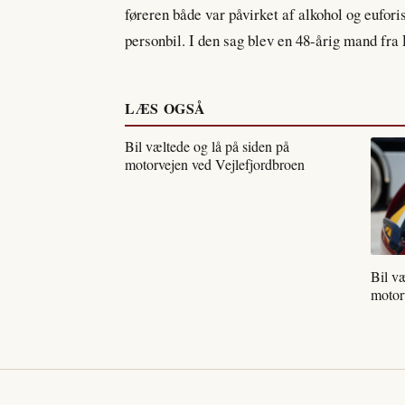
føreren både var påvirket af alkohol og euforis
personbil. I den sag blev en 48-årig mand fr
LÆS OGSÅ
Bil væltede og lå på siden på
motorvejen ved Vejlefjordbroen
Bil væ
motor